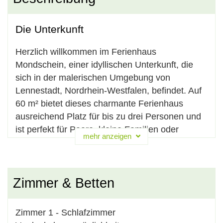
Die Unterkunft
Herzlich willkommen im Ferienhaus
Mondschein, einer idyllischen Unterkunft, die
sich in der malerischen Umgebung von
Lennestadt, Nordrhein-Westfalen, befindet. Auf
60 m² bietet dieses charmante Ferienhaus
ausreichend Platz für bis zu drei Personen und
ist perfekt für Paare, kleine Familien oder
mehr anzeigen
Freunde, die einen unvergesslichen Aufenthalt
in der N
...
ganzen Text anzeigen
Zimmer & Betten
Die Lage
Zimmer
1
-
Schlafzimmer