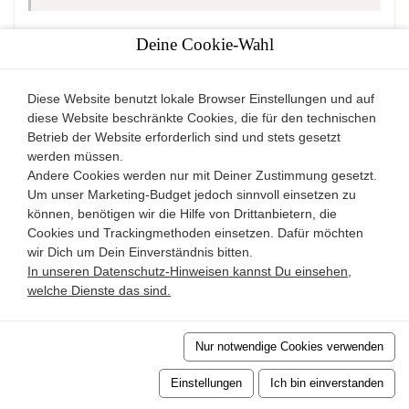
Deine Cookie-Wahl
Danielle
aus Haaksbergen
Januar 2023
Wohlfühlfaktor
Ausstattung
Sauberkeit
Diese Website benutzt lokale Browser Einstellungen und auf
diese Website beschränkte Cookies, die für den technischen
Preis-Leistung Verhältnis
Freundlichkeit des Teams
Betrieb der Website erforderlich sind und stets gesetzt
werden müssen.
Andere Cookies werden nur mit Deiner Zustimmung gesetzt.
Um unser Marketing-Budget jedoch sinnvoll einsetzen zu
Heel mooi en knus vakantiehuisje. Super mooie
können, benötigen wir die Hilfe von Drittanbietern, die
omgeving om heerlijk met de hond te wandelen. Veel
Cookies und Trackingmethoden einsetzen. Dafür möchten
privacy en hele nette eigenaar.
wir Dich um Dein Einverständnis bitten.
In unseren Datenschutz-Hinweisen kannst Du einsehen,
welche Dienste das sind.
William
aus Wormer
Januar 2023
Nur notwendige Cookies verwenden
Wohlfühlfaktor
Ausstattung
Sauberkeit
Einstellungen
Ich bin einverstanden
Preis-Leistung Verhältnis
Freundlichkeit des Teams