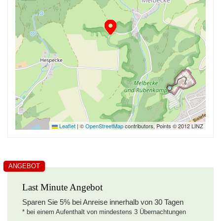
drei Fenster mit angebrachten Plissees zum
abdunkeln
Wohnzimmer
komfortabeles Wohnzimmer mit offener Küche.
bequeme Sitzecke zum entspannen.
Pellet-Ofen mit sichtbarer Flamme.
Leaflet
|
©
OpenStreetMap
contributors, Points © 2012 LINZ
großes Fernseher,
Bluray- und DVD-Spieler,
ANGEBOT
Gästetablett
Last Minute Angebot
Küche
Sparen Sie
5%
bei Anreise innerhalb von 30 Tagen
* bei einem Aufenthalt von mindestens 3 Übernachtungen