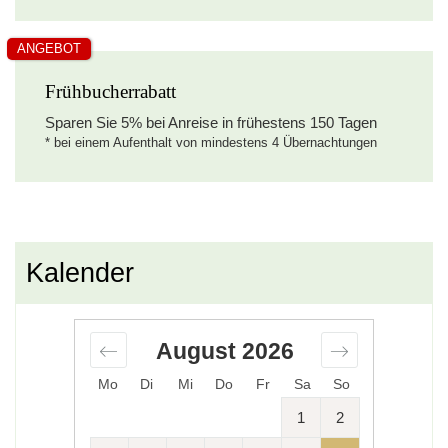
voll ausgestattete offene Küche mit
Herd,
ANGEBOT
Backofen,
Frühbucherrabatt
Sparen Sie
5%
bei Anreise in frühestens 150 Tagen
Geschirrspülmaschine
* bei einem Aufenthalt von mindestens 4 Übernachtungen
Dunstabzugshaube,
Kühlschrank
Gefrierschrank,
Kalender
Mikrowelle.
Kaffeemaschine,
August
2026
Mo
Di
Mi
Do
Fr
Sa
So
Toaster,
1
2
Wasserkocher,